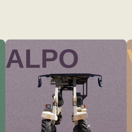
ALPO
nez-
WORKS
SUIVEZ-
2026 Copyright SA
Contactez-
 à notre
NOUS
AGRI
letter
nous