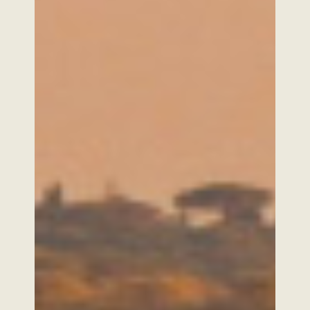
Zilus
En action
Alpo
Torque.works
Volcam
Les vidéos
Notre Robotique
E-shop
Notre mission
Contact
Abonnez-vous à notre newsletter
Abonnez-vous
SABI AGRI
BIOPÔLE CLERMONT LIMAGNE
4 RUE MARIE CURIE
63360 SAINT-BEAUZIRE
FRANCE