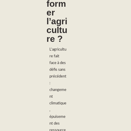
form
er
l’agri
cultu
re ?
L’agricultu
re fait
face à des
défis sans
précédent
:
changeme
nt
climatique
,
épuiseme
nt des
ressource