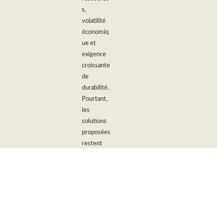
s,
volatilité
économiq
ue et
exigence
croissante
de
durabilité.
Pourtant,
les
solutions
proposées
restent
trop
souvent
incrément
ales,
ajustant à
la marge